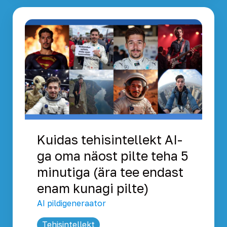
Kuidas tehisintellekt AI-
ga oma näost pilte teha 5
minutiga (ära tee endast
enam kunagi pilte)
AI pildigeneraator
Tehisintellekt