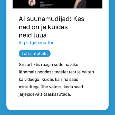
AI suunamudijad: Kes
nad on ja kuidas
neid luua
AI pildigeneraator
Tehisintellekt
Siin artiklis räägin sulle natuke
lähemalt nendest tegelastest ja näitan
ka videoga, kuidas ka sina saad
minutitega ühe valmis, keda saad
järjepidevalt taaskasutada.