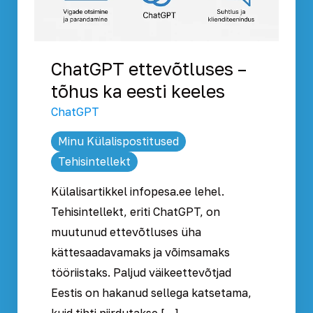
ChatGPT ettevõtluses –
tõhus ka eesti keeles
ChatGPT
Minu Külalispostitused
Tehisintellekt
Külalisartikkel infopesa.ee lehel.
Tehisintellekt, eriti ChatGPT, on
muutunud ettevõtluses üha
kättesaadavamaks ja võimsamaks
tööriistaks. Paljud väikeettevõtjad
Eestis on hakanud sellega katsetama,
kuid tihti piirdutakse […]