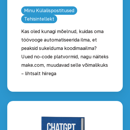
Minu Külalispostitused
Tehisintellekt
Kas oled kunagi mõelnud, kuidas oma
töövooge automatiseerida ilma, et
peaksid sukelduma koodimaailma?
Uued no-code platvormid, nagu näiteks
make.com, muudavad selle võimalikuks
– lihtsalt hiirega