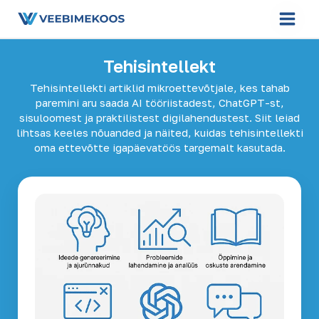
Skip
to
content
Tehisintellekt
Tehisintellekti artiklid mikroettevõtjale, kes tahab
paremini aru saada AI tööriistadest, ChatGPT-st,
sisuloomest ja praktilistest digilahendustest. Siit leiad
lihtsas keeles nõuanded ja näited, kuidas tehisintellekti
oma ettevõtte igapäevatöös targemalt kasutada.