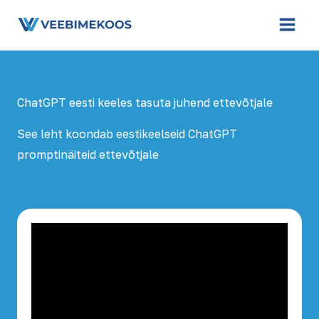
Skip
to
content
ChatGPT eesti keeles tasuta juhend ettevõtjale
See leht koondab eestikeelseid ChatGPT
promptinäiteid ettevõtjale