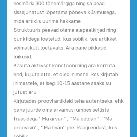
eesmärki 300 tähemärgiga ning sa pead
sissejuhatust lõpetama põneva küsimusega,
mida artiklis uurima hakkame
Struktuuris peavad olema alapealkirjad ning
punktidega loetelud, kus sobilik, tee artikkel
võimalikult loetavaks. Ära pane pikkasid
lõikusid.
Kasuta aktiivset kõnetooni ning ära korruta
end, kujuta ette, et oled inimene, kes kirjutab
inimestele, et isegi 10-15 aastane saaks su
jutust aru
Kirjutades proovi artikleid teha autentseks, ehk
pane juurde oma arvamusi umbes selliste
fraasidega ‘’Ma arvan’’, ‘’Ma eeldan’’, ‘’Ma
proovisin’’, ‘’Ma leian’’ jne. Räägi endast, kus
sobilik.