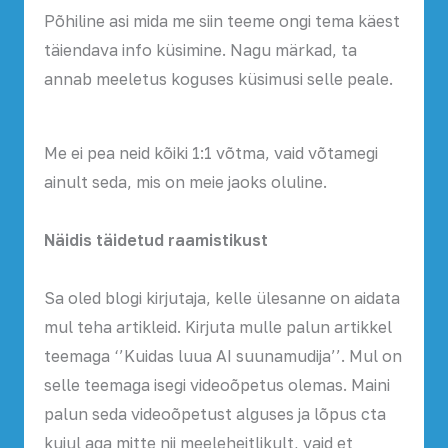
Põhiline asi mida me siin teeme ongi tema käest
täiendava info küsimine. Nagu märkad, ta
annab meeletus koguses küsimusi selle peale.
Me ei pea neid kõiki 1:1 võtma, vaid võtamegi
ainult seda, mis on meie jaoks oluline.
Näidis täidetud raamistikust
Sa oled blogi kirjutaja, kelle ülesanne on aidata
mul teha artikleid. Kirjuta mulle palun artikkel
teemaga ‘’Kuidas luua AI suunamudija’’. Mul on
selle teemaga isegi videoõpetus olemas. Maini
palun seda videoõpetust alguses ja lõpus cta
kujul aga mitte nii meeleheitlikult, vaid et