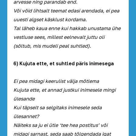
arvesse ning parandab end.
Või võid lihtsalt teemat edasi arendada, ei pea
uuesti algset käsklust kordama.
Tal läheb kaua enne kui hakkab unustama ühe
vestluse sees, millest eelnevalt juttu oli
(sõltub, mis mudeli peal suhtled).
6) Kujuta ette, et suhtled päris inimesega
Ei pea midagi keerulist välja mõtlema
Kujuta ette, et annad justkui inimesele mingi
ülesande
Kui täpselt sa selgitaks inimesele seda
ülesannet?
Näiteks sa ju ei ütle ‘tee hea postitus’ või
midagi sarnast, seda saab tõlgendada igat