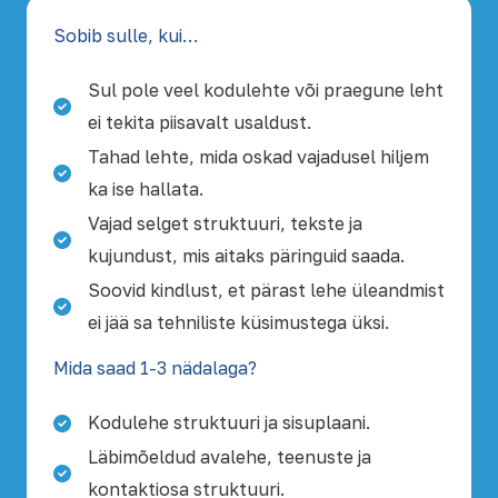
Sobib sulle, kui…
Sul pole veel kodulehte või praegune leht
ei tekita piisavalt usaldust.
Tahad lehte, mida oskad vajadusel hiljem
ka ise hallata.
Vajad selget struktuuri, tekste ja
kujundust, mis aitaks päringuid saada.
Soovid kindlust, et pärast lehe üleandmist
ei jää sa tehniliste küsimustega üksi.
Mida saad 1-3 nädalaga?
Kodulehe struktuuri ja sisuplaani.
Läbimõeldud avalehe, teenuste ja
kontaktiosa struktuuri.