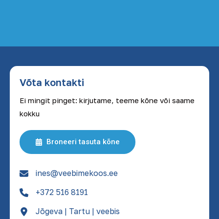
Võta kontakti
Ei mingit pinget: kirjutame, teeme kõne või saame
kokku
Broneeri tasuta kõne
ines@veebimekoos.ee
+372 516 8191
Jõgeva | Tartu | veebis