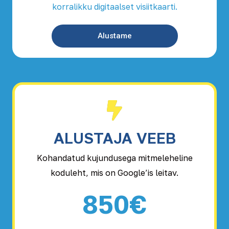
korralikku digitaalset visiitkaarti.
Alustame
ALUSTAJA VEEB
Kohandatud kujundusega mitmeleheline
koduleht, mis on Google’is leitav.
850€