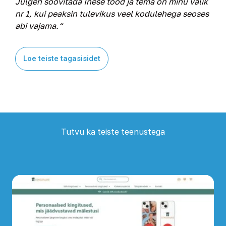
Julgen soovitada Inese tööd ja tema on minu valik
nr 1, kui peaksin tulevikus veel kodulehega seoses
abi vajama.“
Loe teiste tagasisidet
Tutvu ka teiste teenustega