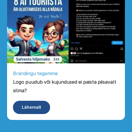
Brändingu tegemine
Logo puudub või kujundused ei paista piisavalt
silma?
Lähemalt