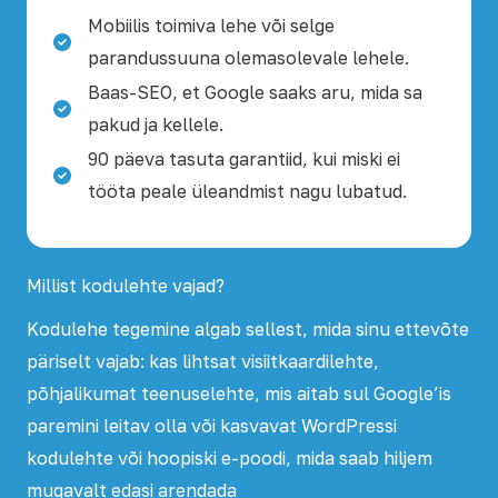
Mobiilis toimiva lehe või selge
parandussuuna olemasolevale lehele.
Baas-SEO, et Google saaks aru, mida sa
pakud ja kellele.
90 päeva tasuta garantiid, kui miski ei
tööta peale üleandmist nagu lubatud.
Millist kodulehte vajad?
Kodulehe tegemine algab sellest, mida sinu ettevõte
päriselt vajab: kas lihtsat visiitkaardilehte,
põhjalikumat teenuselehte, mis aitab sul Google’is
paremini leitav olla või kasvavat WordPressi
kodulehte või hoopiski e-poodi, mida saab hiljem
mugavalt edasi arendada