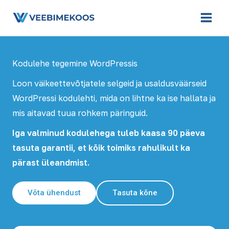
Skip
to
content
Kodulehe tegemine WordPressis
Loon väikeettevõtjatele selgeid ja usaldusväärseid
WordPressi kodulehti, mida on lihtne ka ise hallata ja
mis aitavad tuua rohkem päringuid.
Iga valminud kodulehega tuleb kaasa 90 päeva
tasuta garantii, et kõik toimiks rahulikult ka
pärast üleandmist.
Võta ühendust
Tasuta kõne