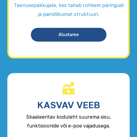
Teenusepakkujale, kes tahab rohkem päringuid
ja paindlikumat struktuuri.
Alustame
KASVAV VEEB
Skaaleeritav koduleht suurema sisu,
funktsioonide või e-poe vajadusega.