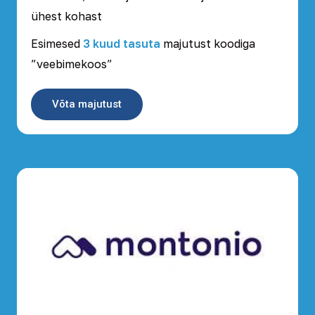
ühest kohast
Esimesed
3 kuud tasuta
majutust koodiga
”veebimekoos”
Võta majutust