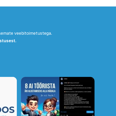
ksemate veebitoimetustega.
istusest.