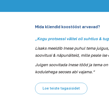
Mida kliendid koostööst arvavad?
„Kogu protsessi vältel oli suhtlus & tug
Lisaks meeldib Inese puhul tema julgus,
soovitusi & näpunäiteid, mille peale ise e
Julgen soovitada Inese tööd ja tema on m
kodulehega seoses abi vajama.“
Loe teiste tagasisidet