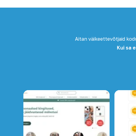
Aitan väikeettevõtjaid ko
Kui sa e