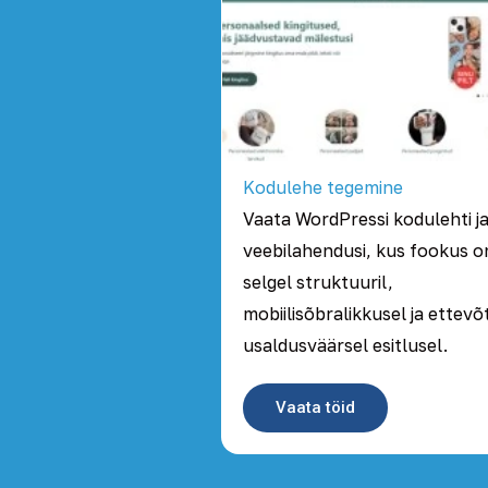
Kodulehe tegemine
Vaata WordPressi kodulehti j
veebilahendusi, kus fookus o
selgel struktuuril,
mobiilisõbralikkusel ja ettevõ
usaldusväärsel esitlusel.
Vaata töid