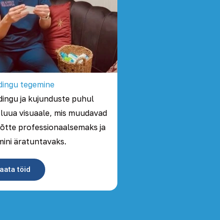
dingu tegemine
ingu ja kujunduste puhul
 luua visuaale, mis muudavad
õtte professionaalsemaks ja
ini äratuntavaks.
aata töid