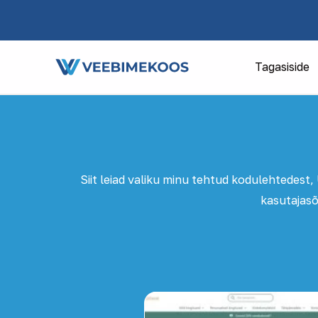
Skip
to
content
Tagasiside
Siit leiad valiku minu tehtud kodulehtedest,
kasutajasõ