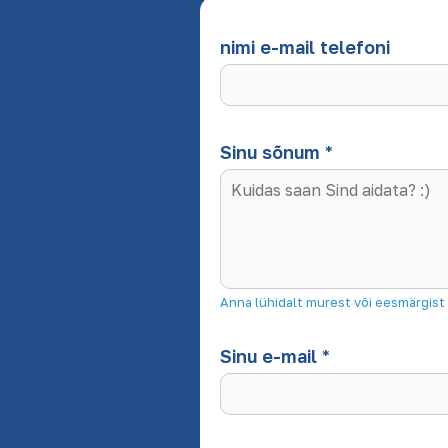
nimi e-mail telefoni
Sinu sõnum
*
Anna lühidalt murest või eesmärgist
Sinu e-mail
*