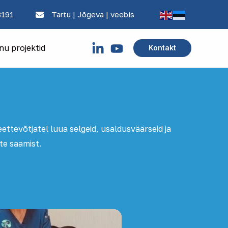
8191
Tartu | Jõgeva | veebis
nu projektid
Kontakt
ettevõtjatel luua selgeid, usaldusväärseid ja
te saamist.