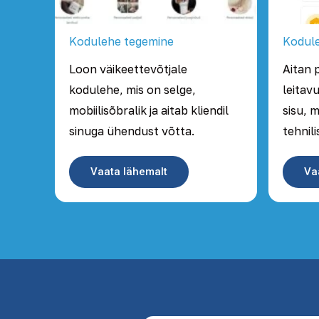
Kodulehe tegemine
Kodul
Loon väikeettevõtjale
Aitan 
kodulehe, mis on selge,
leitav
mobiilisõbralik ja aitab kliendil
sisu, 
sinuga ühendust võtta.
tehnili
Vaata lähemalt
Va