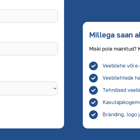
Millega saan a
Miski pole mainitud? 
Veebilehe või e
Veebilehtede h
Tehnilised veeb
Kasutajakogemu
Bränding, logo 