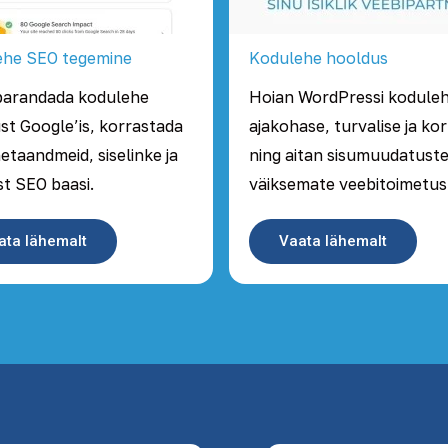
ehe SEO tegemine
Kodulehe hooldus
parandada kodulehe
Hoian WordPressi kodule
ust Google’is, korrastada
ajakohase, turvalise ja ko
metaandmeid, siselinke ja
ning aitan sisumuudatuste
st SEO baasi.
väiksemate veebitoimetus
ata lähemalt
Vaata lähemalt