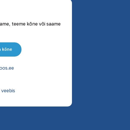
jutame, teeme kõne või saame
a kõne
oos.ee
 veebis