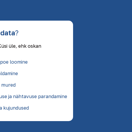
idata
?
Küsi üle, ehk oskan
-poe loomine
aldamine
i mured
se ja nähtavuse parandamine
ja kujundused