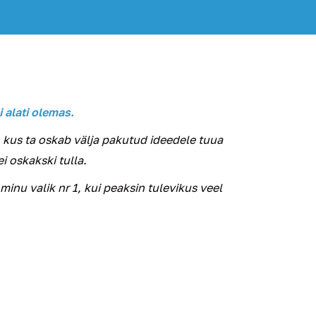
i alati olemas.
 kus ta oskab välja pakutud ideedele tuua
i oskakski tulla.
inu valik nr 1, kui peaksin tulevikus veel