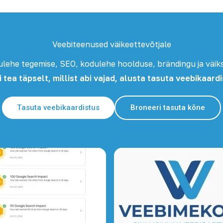
Veebiteenused väikeettevõtjale
dulehe tegemise, SEO, kodulehe hoolduse, brändingu ja väi
i tea täpselt, millist abi vajad, alusta tasuta veebikaard
Tasuta veebikaardistus
Broneeri tasuta kõne