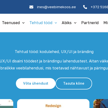
ines@veebimekoos.ee
+372 516
Teenused
Tehtud tööd
Abiks
Partnerid
Mi
Tehtud tööd: kodulehed, UX/UI ja bränding
 UX/UI disaini töödest ja brändingu lahendustest. Aitan väike
bralikke veebilahendusi, mis toetavad nähtavust ja päringu
Võta ühendust
Tasuta kõne