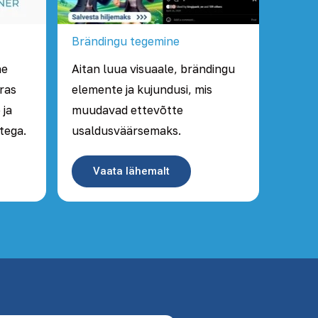
Brändingu tegemine
he
Aitan luua visuaale, brändingu
rras
elemente ja kujundusi, mis
 ja
muudavad ettevõtte
tega.
usaldusväärsemaks.
Vaata lähemalt