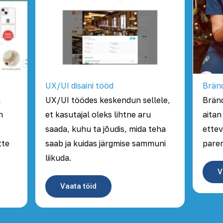
UX/UI disaini tööd
Brän
a
UX/UI töödes keskendun sellele,
Bränd
n
et kasutajal oleks lihtne aru
aitan
saada, kuhu ta jõudis, mida teha
ettev
tte
saab ja kuidas järgmise sammuni
parem
liikuda.
V
Vaata töid