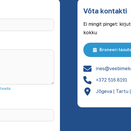
Võta kontakti
Ei mingit pinget: kir
kokku
Broneeri tasut
ines@veebimek
+372 516 8191
 teada
Jõgeva | Tartu |