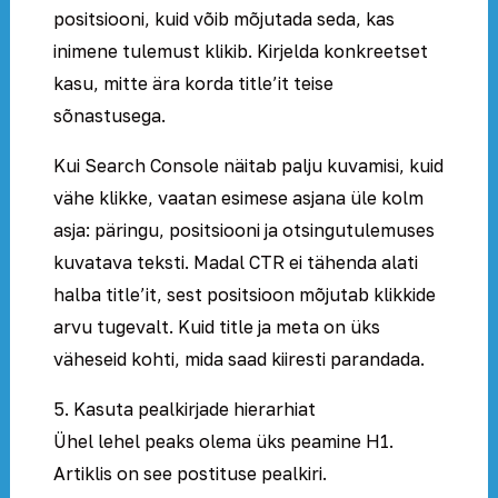
positsiooni, kuid võib mõjutada seda, kas
inimene tulemust klikib. Kirjelda konkreetset
kasu, mitte ära korda title’it teise
sõnastusega.
Kui Search Console näitab palju kuvamisi, kuid
vähe klikke, vaatan esimese asjana üle kolm
asja: päringu, positsiooni ja otsingutulemuses
kuvatava teksti. Madal CTR ei tähenda alati
halba title’it, sest positsioon mõjutab klikkide
arvu tugevalt. Kuid title ja meta on üks
väheseid kohti, mida saad kiiresti parandada.
5. Kasuta pealkirjade hierarhiat
Ühel lehel peaks olema üks peamine H1.
Artiklis on see postituse pealkiri.