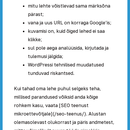
mitu lehte võistlevad sama märksõna
pärast;
vana ja uus URL on korraga Google’is;
kuvamisi on, kuid õiged lehed ei saa
klikke;
sul pole aega analüüsida, kirjutada ja
tulemusi jälgida;
WordPressi tehnilised muudatused
tunduvad riskantsed.
Kui tahad oma lehe puhul selgeks teha,
millised parandused võiksid anda kõige
rohkem kasu, vaata [SEO teenust
mikroettevõtjale](/seo-teenus/). Alustan
olemasolevast olukorrast ja päris andmetest,