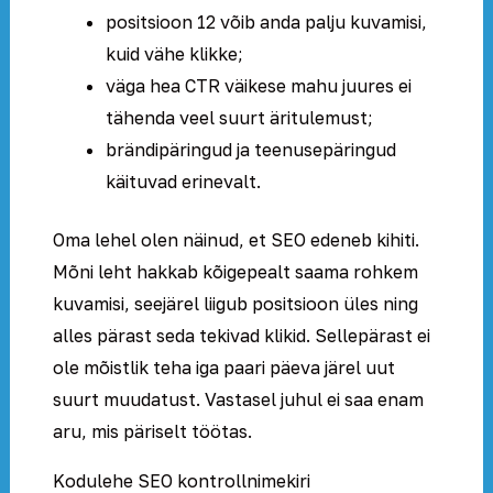
positsioon 12 võib anda palju kuvamisi,
kuid vähe klikke;
väga hea CTR väikese mahu juures ei
tähenda veel suurt äritulemust;
brändipäringud ja teenusepäringud
käituvad erinevalt.
Oma lehel olen näinud, et SEO edeneb kihiti.
Mõni leht hakkab kõigepealt saama rohkem
kuvamisi, seejärel liigub positsioon üles ning
alles pärast seda tekivad klikid. Sellepärast ei
ole mõistlik teha iga paari päeva järel uut
suurt muudatust. Vastasel juhul ei saa enam
aru, mis päriselt töötas.
Kodulehe SEO kontrollnimekiri