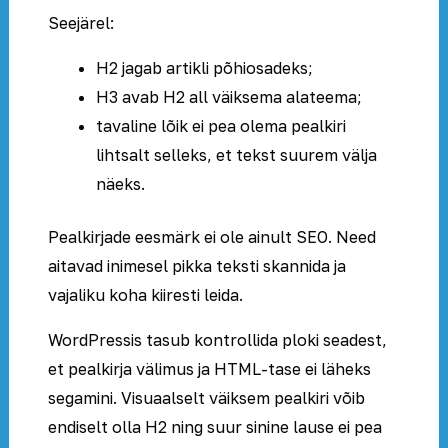
Seejärel:
H2 jagab artikli põhiosadeks;
H3 avab H2 all väiksema alateema;
tavaline lõik ei pea olema pealkiri
lihtsalt selleks, et tekst suurem välja
näeks.
Pealkirjade eesmärk ei ole ainult SEO. Need
aitavad inimesel pikka teksti skannida ja
vajaliku koha kiiresti leida.
WordPressis tasub kontrollida ploki seadest,
et pealkirja välimus ja HTML-tase ei läheks
segamini. Visuaalselt väiksem pealkiri võib
endiselt olla H2 ning suur sinine lause ei pea