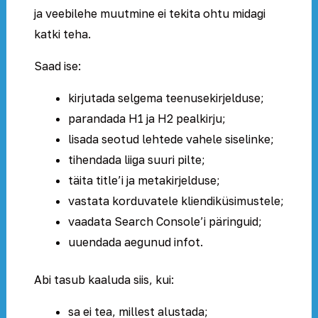
ja veebilehe muutmine ei tekita ohtu midagi
katki teha.
Saad ise:
kirjutada selgema teenusekirjelduse;
parandada H1 ja H2 pealkirju;
lisada seotud lehtede vahele siselinke;
tihendada liiga suuri pilte;
täita title’i ja metakirjelduse;
vastata korduvatele kliendiküsimustele;
vaadata Search Console’i päringuid;
uuendada aegunud infot.
Abi tasub kaaluda siis, kui:
sa ei tea, millest alustada;