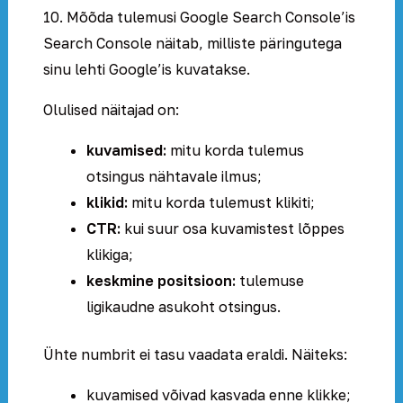
10. Mõõda tulemusi Google Search Console’is
Search Console näitab, milliste päringutega
sinu lehti Google’is kuvatakse.
Olulised näitajad on:
kuvamised:
mitu korda tulemus
otsingus nähtavale ilmus;
klikid:
mitu korda tulemust klikiti;
CTR:
kui suur osa kuvamistest lõppes
klikiga;
keskmine positsioon:
tulemuse
ligikaudne asukoht otsingus.
Ühte numbrit ei tasu vaadata eraldi. Näiteks:
kuvamised võivad kasvada enne klikke;