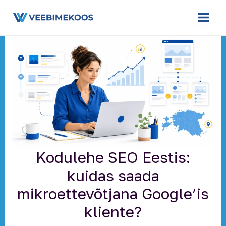
Skip
to
content
Kodulehe SEO Eestis:
kuidas saada
mikroettevõtjana Google’is
kliente?