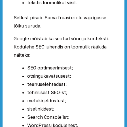
tekstis loomulikul viisil.
Sellest piisab. Sama fraasi ei ole vaja igasse
lõiku suruda.
Google mõistab ka seotud sõnu ja konteksti.
Kodulehe SEO juhendis on loomulik rääkida
näiteks:
SEO optimeerimisest;
otsingukavatsusest;
teenuselehtedest;
tehnilisest SEO-st;
metakirjeldustest;
siselinkidest;
Search Console’ist;
WordPressi kodulehest.