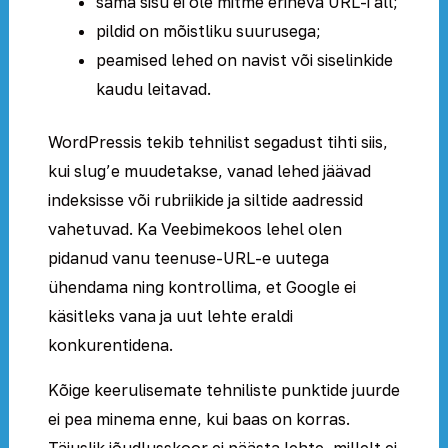
sama sisu ei ole mitme erineva URL-i all;
pildid on mõistliku suurusega;
peamised lehed on navist või siselinkide
kaudu leitavad.
WordPressis tekib tehnilist segadust tihti siis,
kui slug’e muudetakse, vanad lehed jäävad
indeksisse või rubriikide ja siltide aadressid
vahetuvad. Ka Veebimekoos lehel olen
pidanud vanu teenuse-URL-e uutega
ühendama ning kontrollima, et Google ei
käsitleks vana ja uut lehte eraldi
konkurentidena.
Kõige keerulisemate tehniliste punktide juurde
ei pea minema enne, kui baas on korras.