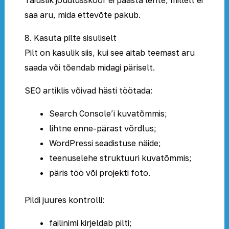
Täiuslik jõudlusskoor ei päästa lehte, millelt ei
saa aru, mida ettevõte pakub.
8. Kasuta pilte sisuliselt
Pilt on kasulik siis, kui see aitab teemast aru
saada või tõendab midagi päriselt.
SEO artiklis võivad hästi töötada:
Search Console’i kuvatõmmis;
lihtne enne-pärast võrdlus;
WordPressi seadistuse näide;
teenuselehe struktuuri kuvatõmmis;
päris töö või projekti foto.
Pildi juures kontrolli:
failinimi kirjeldab pilti;