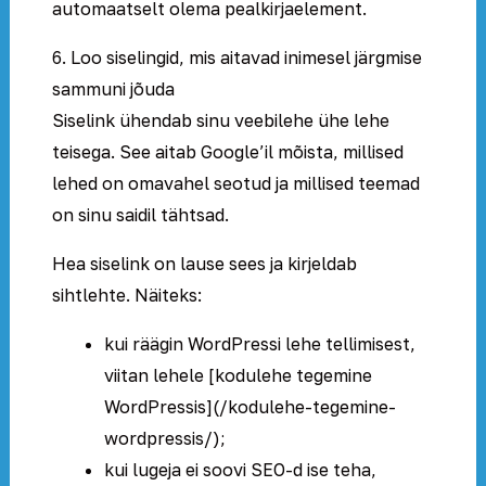
automaatselt olema pealkirjaelement.
6. Loo siselingid, mis aitavad inimesel järgmise
sammuni jõuda
Siselink ühendab sinu veebilehe ühe lehe
teisega. See aitab Google’il mõista, millised
lehed on omavahel seotud ja millised teemad
on sinu saidil tähtsad.
Hea siselink on lause sees ja kirjeldab
sihtlehte. Näiteks:
kui räägin WordPressi lehe tellimisest,
viitan lehele [kodulehe tegemine
WordPressis](/kodulehe-tegemine-
wordpressis/);
kui lugeja ei soovi SEO-d ise teha,