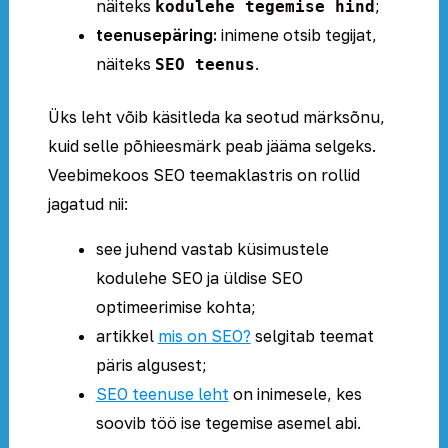
näiteks
;
kodulehe tegemise hind
teenusepäring:
inimene otsib tegijat,
näiteks
.
SEO teenus
Üks leht võib käsitleda ka seotud märksõnu,
kuid selle põhieesmärk peab jääma selgeks.
Veebimekoos SEO teemaklastris on rollid
jagatud nii:
see juhend vastab küsimustele
kodulehe SEO ja üldise SEO
optimeerimise kohta;
artikkel
mis on SEO?
selgitab teemat
päris algusest;
SEO teenuse leht
on inimesele, kes
soovib töö ise tegemise asemel abi.