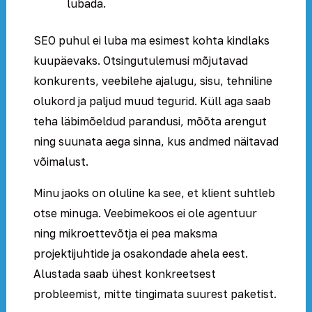
lubada.
SEO puhul ei luba ma esimest kohta kindlaks
kuupäevaks. Otsingutulemusi mõjutavad
konkurents, veebilehe ajalugu, sisu, tehniline
olukord ja paljud muud tegurid. Küll aga saab
teha läbimõeldud parandusi, mõõta arengut
ning suunata aega sinna, kus andmed näitavad
võimalust.
Minu jaoks on oluline ka see, et klient suhtleb
otse minuga. Veebimekoos ei ole agentuur
ning mikroettevõtja ei pea maksma
projektijuhtide ja osakondade ahela eest.
Alustada saab ühest konkreetsest
probleemist, mitte tingimata suurest paketist.