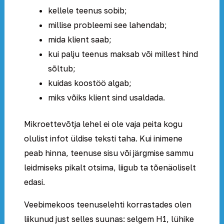
kellele teenus sobib;
millise probleemi see lahendab;
mida klient saab;
kui palju teenus maksab või millest hind
sõltub;
kuidas koostöö algab;
miks võiks klient sind usaldada.
Mikroettevõtja lehel ei ole vaja peita kogu
olulist infot üldise teksti taha. Kui inimene
peab hinna, teenuse sisu või järgmise sammu
leidmiseks pikalt otsima, liigub ta tõenäoliselt
edasi.
Veebimekoos teenuselehti korrastades olen
liikunud just selles suunas: selgem H1, lühike