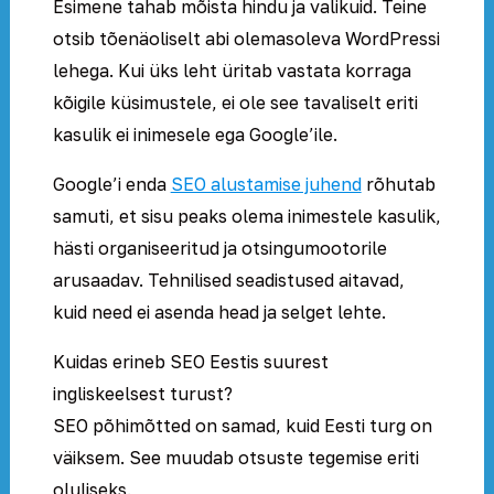
Esimene tahab mõista hindu ja valikuid. Teine
otsib tõenäoliselt abi olemasoleva WordPressi
lehega. Kui üks leht üritab vastata korraga
kõigile küsimustele, ei ole see tavaliselt eriti
kasulik ei inimesele ega Google’ile.
Google’i enda
SEO alustamise juhend
rõhutab
samuti, et sisu peaks olema inimestele kasulik,
hästi organiseeritud ja otsingumootorile
arusaadav. Tehnilised seadistused aitavad,
kuid need ei asenda head ja selget lehte.
Kuidas erineb SEO Eestis suurest
ingliskeelsest turust?
SEO põhimõtted on samad, kuid Eesti turg on
väiksem. See muudab otsuste tegemise eriti
oluliseks.