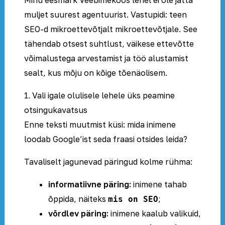
Minu eesmärk Veebimekoos lehel ei ole jätta
muljet suurest agentuurist. Vastupidi: teen
SEO-d mikroettevõtjalt mikroettevõtjale. See
tähendab otsest suhtlust, väikese ettevõtte
võimalustega arvestamist ja töö alustamist
sealt, kus mõju on kõige tõenäolisem.
1. Vali igale olulisele lehele üks peamine
otsingukavatsus
Enne teksti muutmist küsi: mida inimene
loodab Google’ist seda fraasi otsides leida?
Tavaliselt jagunevad päringud kolme rühma:
informatiivne päring:
inimene tahab
õppida, näiteks
;
mis on SEO
võrdlev päring:
inimene kaalub valikuid,