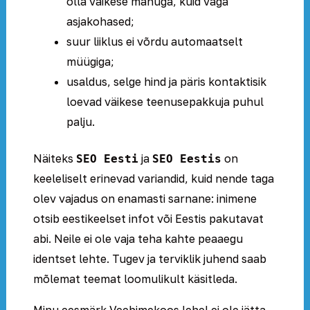
olla väikese mahuga, kuid väga
asjakohased;
suur liiklus ei võrdu automaatselt
müügiga;
usaldus, selge hind ja päris kontaktisik
loevad väikese teenusepakkuja puhul
palju.
Näiteks
ja
on
SEO Eesti
SEO Eestis
keeleliselt erinevad variandid, kuid nende taga
olev vajadus on enamasti sarnane: inimene
otsib eestikeelset infot või Eestis pakutavat
abi. Neile ei ole vaja teha kahte peaaegu
identset lehte. Tugev ja terviklik juhend saab
mõlemat teemat loomulikult käsitleda.