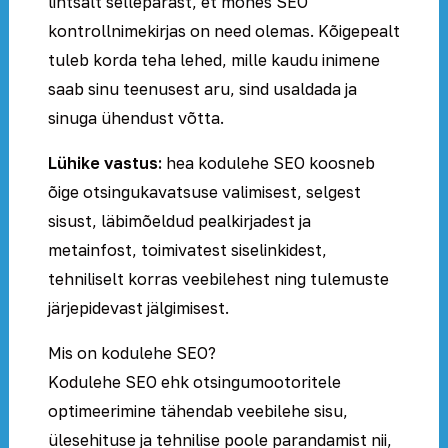
lihtsalt sellepärast, et mõnes SEO
kontrollnimekirjas on need olemas. Kõigepealt
tuleb korda teha lehed, mille kaudu inimene
saab sinu teenusest aru, sind usaldada ja
sinuga ühendust võtta.
Lühike vastus:
hea kodulehe SEO koosneb
õige otsingukavatsuse valimisest, selgest
sisust, läbimõeldud pealkirjadest ja
metainfost, toimivatest siselinkidest,
tehniliselt korras veebilehest ning tulemuste
järjepidevast jälgimisest.
Mis on kodulehe SEO?
Kodulehe SEO ehk otsingumootoritele
optimeerimine tähendab veebilehe sisu,
ülesehituse ja tehnilise poole parandamist nii,