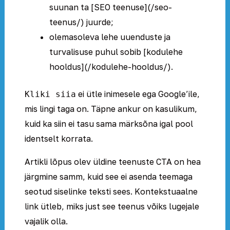
suunan ta [SEO teenuse](/seo-
teenus/) juurde;
olemasoleva lehe uuenduste ja
turvalisuse puhul sobib [kodulehe
hooldus](/kodulehe-hooldus/).
ei ütle inimesele ega Google’ile,
Kliki siia
mis lingi taga on. Täpne ankur on kasulikum,
kuid ka siin ei tasu sama märksõna igal pool
identselt korrata.
Artikli lõpus olev üldine teenuste CTA on hea
järgmine samm, kuid see ei asenda teemaga
seotud siselinke teksti sees. Kontekstuaalne
link ütleb, miks just see teenus võiks lugejale
vajalik olla.