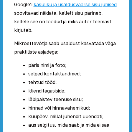
Google’i
kasuliku ja usaldusväärse sisu juhised
soovitavad näidata, kellelt sisu pärineb,
kellele see on loodud ja miks autor teemast
kirjutab.
Mikroettevõtja saab usaldust kasvatada väga
praktiliste asjadega:
päris nimi ja foto;
selged kontaktandmed;
tehtud tööd;
klienditagasiside;
läbipaistev teenuse sisu;
hinnad või hinnavahemikud;
kuupäev, millal juhendit uuendati;
aus selgitus, mida saab ja mida ei saa