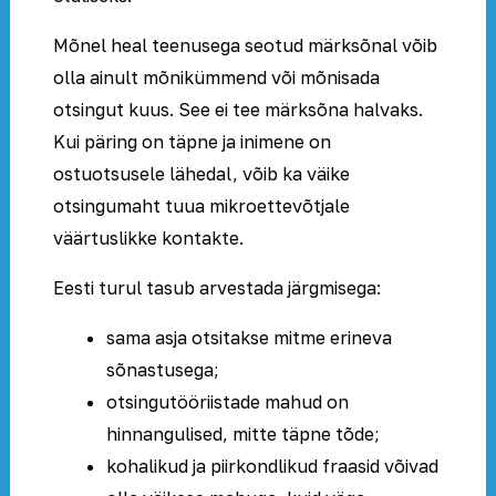
Mõnel heal teenusega seotud märksõnal võib
olla ainult mõnikümmend või mõnisada
otsingut kuus. See ei tee märksõna halvaks.
Kui päring on täpne ja inimene on
ostuotsusele lähedal, võib ka väike
otsingumaht tuua mikroettevõtjale
väärtuslikke kontakte.
Eesti turul tasub arvestada järgmisega:
sama asja otsitakse mitme erineva
sõnastusega;
otsingutööriistade mahud on
hinnangulised, mitte täpne tõde;
kohalikud ja piirkondlikud fraasid võivad