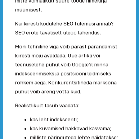
mitte võimalikult suure tööde nimekirja
müümisest.
Kui kiiresti kodulehe SEO tulemusi annab?
SEO ei ole tavaliselt üleöö lahendus.
Mõni tehniline viga võib pärast parandamist
kiiresti mõju avaldada. Uue artikli või
teenuselehe puhul võib Google’il minna
indekseerimiseks ja positsiooni leidmiseks
rohkem aega. Konkurentsitiheda märksõna
puhul võib areng võtta kuid.
Realistlikult tasub vaadata:
kas leht indekseeriti;
kas kuvamised hakkavad kasvama;
milliste päringutega lehte näidatakse;