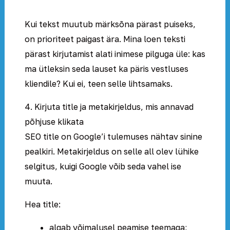
Kui tekst muutub märksõna pärast puiseks,
on prioriteet paigast ära. Mina loen teksti
pärast kirjutamist alati inimese pilguga üle: kas
ma ütleksin seda lauset ka päris vestluses
kliendile? Kui ei, teen selle lihtsamaks.
4. Kirjuta title ja metakirjeldus, mis annavad
põhjuse klikata
SEO title on Google’i tulemuses nähtav sinine
pealkiri. Metakirjeldus on selle all olev lühike
selgitus, kuigi Google võib seda vahel ise
muuta.
Hea title:
algab võimalusel peamise teemaga;