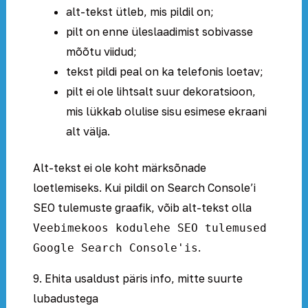
alt-tekst ütleb, mis pildil on;
pilt on enne üleslaadimist sobivasse
mõõtu viidud;
tekst pildi peal on ka telefonis loetav;
pilt ei ole lihtsalt suur dekoratsioon,
mis lükkab olulise sisu esimese ekraani
alt välja.
Alt-tekst ei ole koht märksõnade
loetlemiseks. Kui pildil on Search Console’i
SEO tulemuste graafik, võib alt-tekst olla
Veebimekoos kodulehe SEO tulemused
.
Google Search Console'is
9. Ehita usaldust päris info, mitte suurte
lubadustega