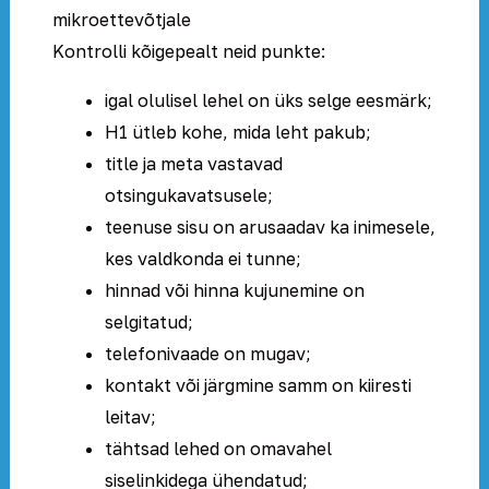
mikroettevõtjale
Kontrolli kõigepealt neid punkte:
igal olulisel lehel on üks selge eesmärk;
H1 ütleb kohe, mida leht pakub;
title ja meta vastavad
otsingukavatsusele;
teenuse sisu on arusaadav ka inimesele,
kes valdkonda ei tunne;
hinnad või hinna kujunemine on
selgitatud;
telefonivaade on mugav;
kontakt või järgmine samm on kiiresti
leitav;
tähtsad lehed on omavahel
siselinkidega ühendatud;