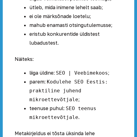
ütleb, mida inimene lehelt saab;
ei ole märksõnade loetelu;
mahub enamasti otsingutulemusse;
eristub konkurentide üldistest
lubadustest.
Näiteks:
liiga üldine:
;
SEO | Veebimekoos
parem:
Kodulehe SEO Eestis:
praktiline juhend
;
mikroettevõtjale
teenuse puhul:
SEO teenus
.
mikroettevõtjale
Metakirjeldus ei tõsta üksinda lehe