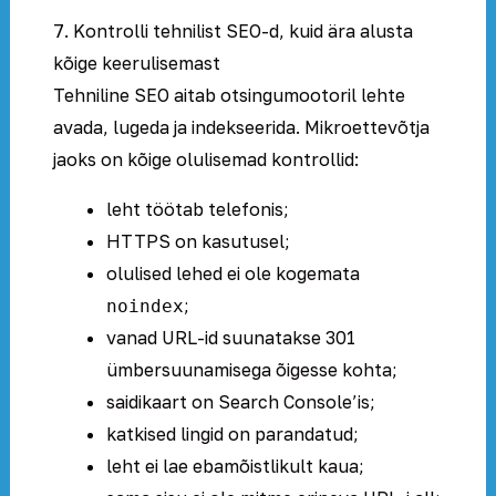
7. Kontrolli tehnilist SEO-d, kuid ära alusta
kõige keerulisemast
Tehniline SEO aitab otsingumootoril lehte
avada, lugeda ja indekseerida. Mikroettevõtja
jaoks on kõige olulisemad kontrollid:
leht töötab telefonis;
HTTPS on kasutusel;
olulised lehed ei ole kogemata
;
noindex
vanad URL-id suunatakse 301
ümbersuunamisega õigesse kohta;
saidikaart on Search Console’is;
katkised lingid on parandatud;
leht ei lae ebamõistlikult kaua;