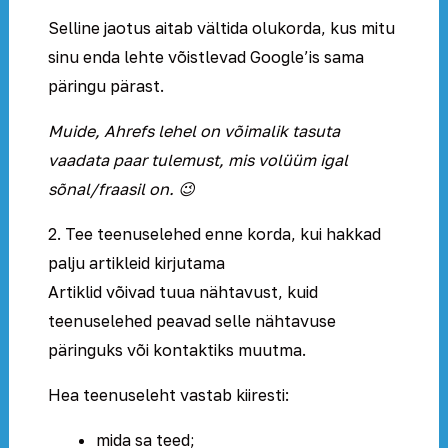
Selline jaotus aitab vältida olukorda, kus mitu
sinu enda lehte võistlevad Google’is sama
päringu pärast.
Muide, Ahrefs lehel on võimalik tasuta
vaadata paar tulemust, mis volüüm igal
sõnal/fraasil on. 😉
2. Tee teenuselehed enne korda, kui hakkad
palju artikleid kirjutama
Artiklid võivad tuua nähtavust, kuid
teenuselehed peavad selle nähtavuse
päringuks või kontaktiks muutma.
Hea teenuseleht vastab kiiresti:
mida sa teed;