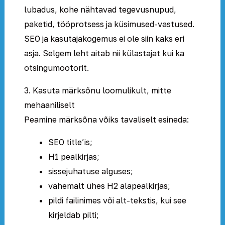
lubadus, kohe nähtavad tegevusnupud,
paketid, tööprotsess ja küsimused-vastused.
SEO ja kasutajakogemus ei ole siin kaks eri
asja. Selgem leht aitab nii külastajat kui ka
otsingumootorit.
3. Kasuta märksõnu loomulikult, mitte
mehaaniliselt
Peamine märksõna võiks tavaliselt esineda:
SEO title’is;
H1 pealkirjas;
sissejuhatuse alguses;
vähemalt ühes H2 alapealkirjas;
pildi failinimes või alt-tekstis, kui see
kirjeldab pilti;