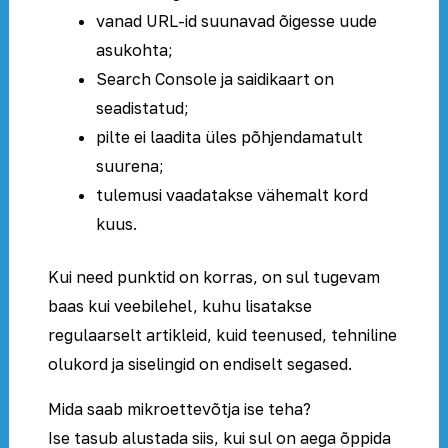
vanad URL-id suunavad õigesse uude
asukohta;
Search Console ja saidikaart on
seadistatud;
pilte ei laadita üles põhjendamatult
suurena;
tulemusi vaadatakse vähemalt kord
kuus.
Kui need punktid on korras, on sul tugevam
baas kui veebilehel, kuhu lisatakse
regulaarselt artikleid, kuid teenused, tehniline
olukord ja siselingid on endiselt segased.
Mida saab mikroettevõtja ise teha?
Ise tasub alustada siis, kui sul on aega õppida