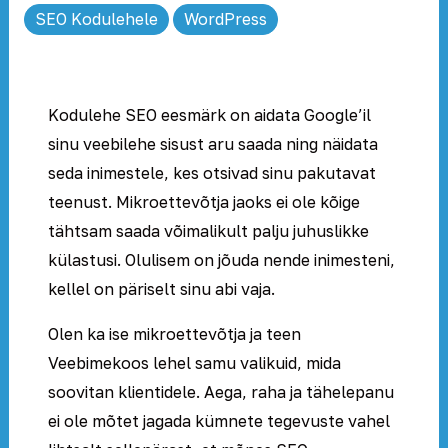
SEO Kodulehele
WordPress
Kodulehe SEO eesmärk on aidata Google’il
sinu veebilehe sisust aru saada ning näidata
seda inimestele, kes otsivad sinu pakutavat
teenust. Mikroettevõtja jaoks ei ole kõige
tähtsam saada võimalikult palju juhuslikke
külastusi. Olulisem on jõuda nende inimesteni,
kellel on päriselt sinu abi vaja.
Olen ka ise mikroettevõtja ja teen
Veebimekoos lehel samu valikuid, mida
soovitan klientidele. Aega, raha ja tähelepanu
ei ole mõtet jagada kümnete tegevuste vahel