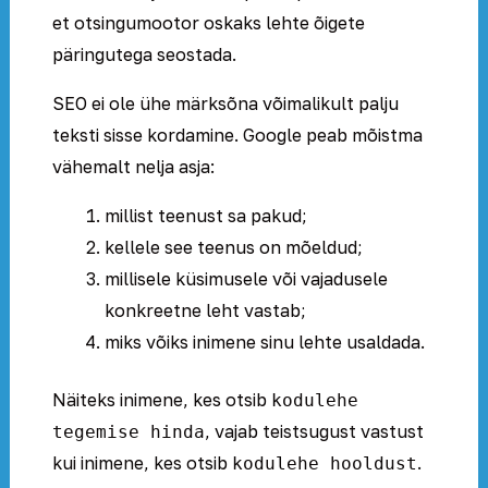
et otsingumootor oskaks lehte õigete
päringutega seostada.
SEO ei ole ühe märksõna võimalikult palju
teksti sisse kordamine. Google peab mõistma
vähemalt nelja asja:
millist teenust sa pakud;
kellele see teenus on mõeldud;
millisele küsimusele või vajadusele
konkreetne leht vastab;
miks võiks inimene sinu lehte usaldada.
Näiteks inimene, kes otsib
kodulehe
, vajab teistsugust vastust
tegemise hinda
kui inimene, kes otsib
.
kodulehe hooldust